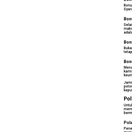
Bonu
Syar
Bon
Sela
maks
adal
Bon
Buka
teta
Bon
Mena
kami
keun
Jami
poto
kepu
Pol
Untu
memi
berm
Pol
Pene