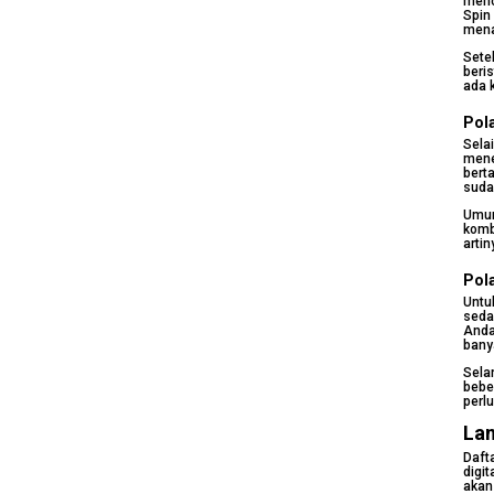
menc
Spin
mena
Sete
beri
ada 
Pol
Sela
mene
bert
suda
Umum
komb
arti
Pol
Untu
seda
Anda
bany
Sela
bebe
perl
Lan
Daft
digi
akan