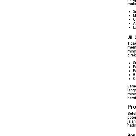
maka
S
M
Q
A
L
Jili
Tida
memi
mini
dire
S
F
F
G
C
Bera
lang
mini
bers
Pro
Sete
poto
jala
hadir
Bon